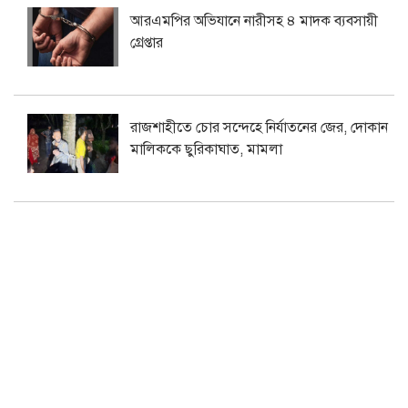
আরএমপির অভিযানে নারীসহ ৪ মাদক ব্যবসায়ী
গ্রেপ্তার
রাজশাহীতে চোর সন্দেহে নির্যাতনের জের, দোকান
মালিককে ছুরিকাঘাত, মামলা