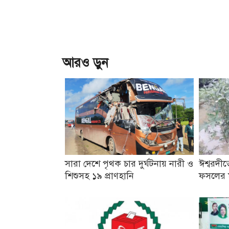
আরও ড়ুন
সারা দেশে পৃথক চার দুর্ঘটনায় নারী ও
ঈশ্বরদীতে
শিশুসহ ১৯ প্রাণহানি
ফসলের মা