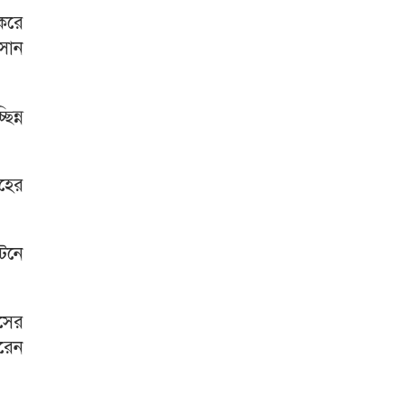
করে
সান
ন্ন
রহের
েনে
সের
রেন