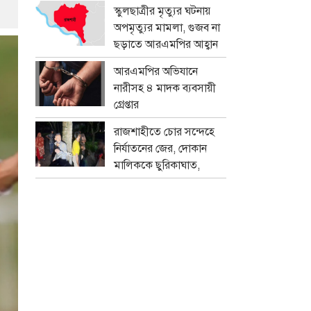
প্রতারক চক্র
স্কুলছাত্রীর মৃত্যুর ঘটনায়
অপমৃত্যুর মামলা, গুজব না
ছড়াতে আরএমপির আহ্বান
আরএমপির অভিযানে
নারীসহ ৪ মাদক ব্যবসায়ী
গ্রেপ্তার
রাজশাহীতে চোর সন্দেহে
নির্যাতনের জের, দোকান
মালিককে ছুরিকাঘাত,
মামলা