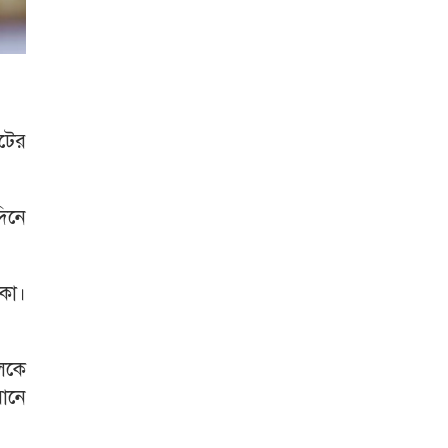
টের
দিনে
কা।
লকে
রানে