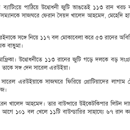
র ব্যাটিংয়ে পাঠিয়ে উদ্বোধনী জুটি ভাঙতেই ১১৩ রান খরচ 
াটসম্যানকে সাজঘরে ফেরান সৈয়দ খালেদ আহমেদ, মেহেদি হা
াকে সঙ্গে নিয়ে ১১৭ বল মোকাবেলা করে ৫৩ রানের অবিচ্ছি
য়ক বাভুমা।
 আফ্রিকা। উদ্বোধনীতে ১১৩ রানের জুটি গড়ে দলকে বড় সংগ্
 তাকে সঙ্গ দেন সারেল এরউইয়া।
 সারেল এরউইয়াকে সাজঘরে ফিরিয়ে প্রোটিয়াদের লাগাম ট
াজ।
েন খালেদ আহমেদ। তার বাউন্সারে উইকেটকিপার লিটন দা
র আগে ১০১ বল খেলে ১১টি বাউন্ডারির সাহায্যে ৬৭ রান ক