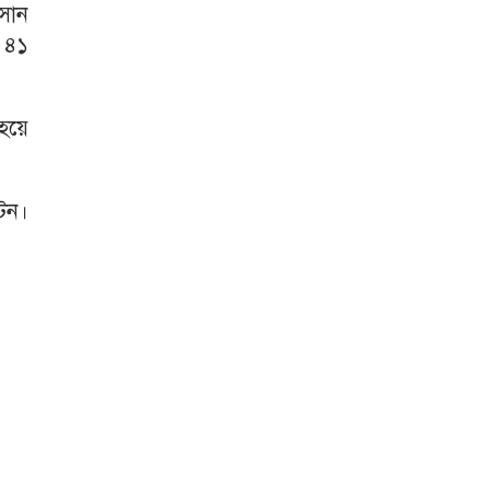
সান
ে ৪১
 হয়ে
টন।