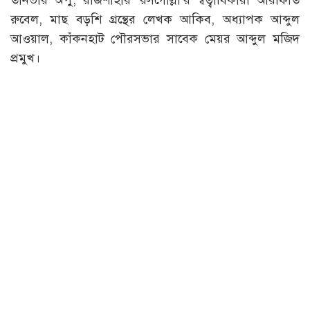
তানভীর অপু, রাজশাহীর ‘রসগোল্লা’র স্বত্বাধিকারী আরাফাত
রুবেল, মাছ বড়শি গ্রন্থের লেখক আকিব, অধ্যাপক আব্দুল
আওয়াল, কাঁকনহাট পৌরসভার সাবেক মেয়র আব্দুল মজিদ
প্রমুখ।