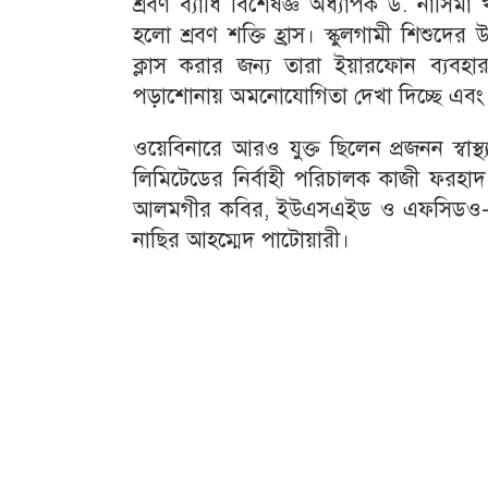
শ্রবণ ব্যাধি বিশেষজ্ঞ অধ্যাপক ড. নাসিমা খ
হলো শ্রবণ শক্তি হ্রাস। স্কুলগামী শিশুদের
ক্লাস করার জন্য তারা ইয়ারফোন ব্যবহা
পড়াশোনায় অমনোযোগিতা দেখা দিচ্ছে এবং তা
ওয়েবিনারে আরও যুক্ত ছিলেন প্রজনন স্বা
লিমিটেডের নির্বাহী পরিচালক কাজী ফরহাদ
আলমগীর কবির, ইউএসএইড ও এফসিডও-র বায়ু 
নাছির আহম্মেদ পাটোয়ারী।