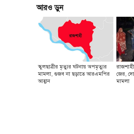
আরও ড়ুন
স্কুলছাত্রীর মৃত্যুর ঘটনায় অপমৃত্যুর
রাজশাহী
মামলা, গুজব না ছড়াতে আরএমপির
জের, দো
আহ্বান
মামলা