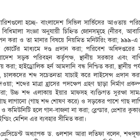
য সুপারিশগুলো হচ্ছে- বাংলাদেশ সিভিল সার্ভিসের আওতায় পর
িধিমালা সংজ্ঞা অনুযায়ী চিহ্নিত জোনসমূহে (নীরব, আবাস
স্থাপন করা ও তা মানার বিষয়ে নিয়মিত মনিটরিং করা; ৯৯৯-
োর্টের মাধ্যমে দণ্ড প্রদান করা; পরিবেশ অধিদপ্তরের সঙ
লাদেশ সড়ক পরিবহন কর্তৃপক্ষ, স্থানীয় সরকার এবং বাণি
বয় করা; হাইড্রোলিক হর্ন আমদানি বন্ধ নিশ্চিত করা, স্থানীয় পর্
্ধি, চালকদের শব্দ সচেতনতা যাচাই করে লাইসেন্স প্রদান ক
ওয়া; শব্দের মাত্রা হ্রাসের পদক্ষেপ গ্রহণ ছাড়া নির্মাণ প্রকল
 করা; উচ্চ শব্দ এলাকায় ইয়ার মাফসহ ব্যক্তিগত সুরক্ষা সামগ
য় গাছ লাগানো (গাছ শব্দ শোষণ করে) ও সড়কের পাশে গাছ লা
 ও কমিউনিটি হলে গান-বাজনা না করা; ব্লেন্ডার, প্রেশার কুক
্রাইন্ডিং মেশিন এর ব্যবহার সীমিত করা।
 প্রেসিডেন্ট অধ্যাপক ড. গুলশান আরা লতিফা বলেন, শব্দদূ