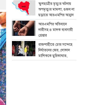
প্রতারক চক্র
স্কুলছাত্রীর মৃত্যুর ঘটনায়
অপমৃত্যুর মামলা, গুজব না
ছড়াতে আরএমপির আহ্বান
আরএমপির অভিযানে
নারীসহ ৪ মাদক ব্যবসায়ী
গ্রেপ্তার
রাজশাহীতে চোর সন্দেহে
নির্যাতনের জের, দোকান
মালিককে ছুরিকাঘাত,
মামলা