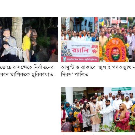
তে চোর সন্দেহে নির্যাতনের
আমুস্ট ও রাকাবে ‘জুলাই গণঅভ্যুত্থা
কান মালিককে ছুরিকাঘাত,
দিবস’ পালিত