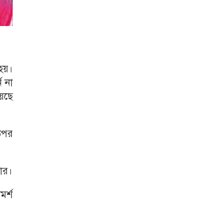
 হয়।
ন না
য়েছে
 উপর
দার।
র্শ