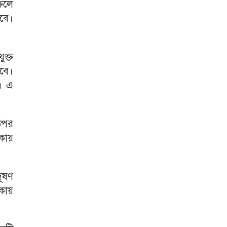
 ফলে
বে।
ক্ত
হবে।
ে। এ
 উপর
কায়
দূষণ
াকায়