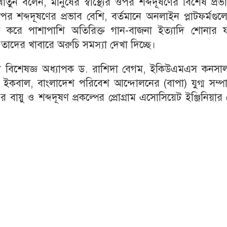
াতুন বলেন, মানুষের স্বাস্থ্যের ওপর শব্দদূষণের বিশেষ প্রভ
 উপর শব্দদূষণের প্রভাব বেশি, বর্তমানে অনলাইন প্লাটফর্মগু
র করে পাশাপাশি অতিরিক্ত গান-বাজনা ইত্যাদি শোনার 
দের খাবারে অরুচি সমস্যা দেখা দিচ্ছে।
স্থ্য বিশেষজ্ঞ অধ্যাপক ড. রাশিদা বেগম, ইকিউএমএস কনসা
 ইকবাল, বাংলাদেশ পরিবেশ আন্দোলনের (বাপা) যুগ্ম সম্প
ও শব্দদূষণ প্রকল্পের প্রোগ্রাম এসোসিয়েট ইঞ্জিনিয়ার 