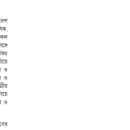
িবেশ
িক,
এ কল
্গে
জ্য
যায়ে
রা ও
্প ও
্রীর
গিয়ে
ার ও
ষণের