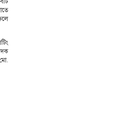
াবটি
লোতে
ফলে
লটিং
াদক
মো.