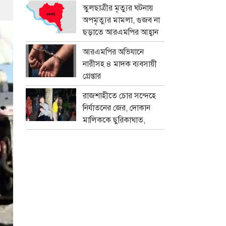
প্রতারক চক্র
স্কুলছাত্রীর মৃত্যুর ঘটনায়
অপমৃত্যুর মামলা, গুজব না
ছড়াতে আরএমপির আহ্বান
আরএমপির অভিযানে
নারীসহ ৪ মাদক ব্যবসায়ী
গ্রেপ্তার
রাজশাহীতে চোর সন্দেহে
নির্যাতনের জের, দোকান
মালিককে ছুরিকাঘাত,
মামলা