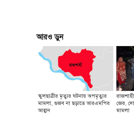
আরও ড়ুন
স্কুলছাত্রীর মৃত্যুর ঘটনায় অপমৃত্যুর
রাজশাহী
মামলা, গুজব না ছড়াতে আরএমপির
জের, দো
আহ্বান
মামলা