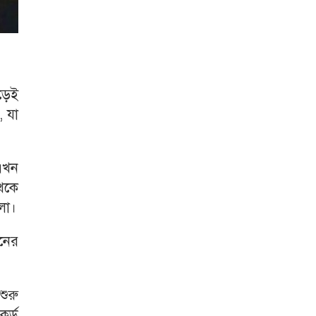
েড়েই
, যা
 এখন
থেকে
লো।
েনের
শুরু
কর্ড