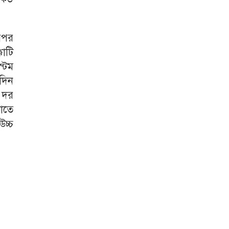
এরপর
াটি
্টেম
দিন
র দর
াতে
চ্চ